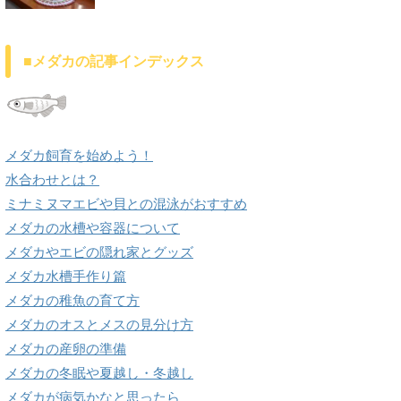
■メダカの記事インデックス
メダカ飼育を始めよう！
水合わせとは？
ミナミヌマエビや貝との混泳がおすすめ
メダカの水槽や容器について
メダカやエビの隠れ家とグッズ
メダカ水槽手作り篇
メダカの稚魚の育て方
メダカのオスとメスの見分け方
メダカの産卵の準備
メダカの冬眠や夏越し・冬越し
メダカが病気かなと思ったら