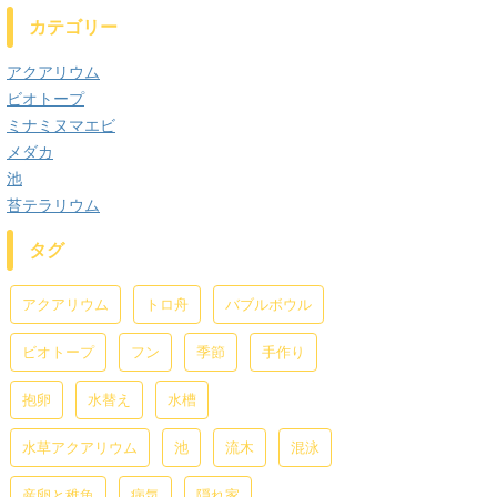
カテゴリー
アクアリウム
ビオトープ
ミナミヌマエビ
メダカ
池
苔テラリウム
タグ
アクアリウム
トロ舟
バブルボウル
ビオトープ
フン
季節
手作り
抱卵
水替え
水槽
水草アクアリウム
池
流木
混泳
産卵と稚魚
病気
隠れ家