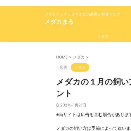
メダカとミナミヌマエビの産卵と飼育ブログ
メダカまる
メダカ
HOME
>
メダカ
>
広告
メダカ
メダカの１月の飼い
ント
2021年1月21日
※当サイトは広告を含む場合がありま
メダカの飼い方は季節によって違いま