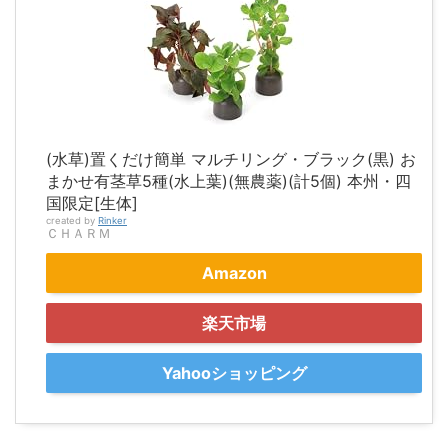
(水草)置くだけ簡単 マルチリング・ブラック(黒) お
まかせ有茎草5種(水上葉)(無農薬)(計5個) 本州・四
国限定[生体]
created by
Rinker
ＣＨＡＲＭ
Amazon
楽天市場
Yahooショッピング