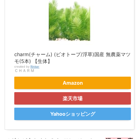
charm(チャーム) (ビオトープ/浮草)国産 無農薬マツ
モ(5本) 【生体】
created by
Rinker
ＣＨＡＲＭ
Amazon
楽天市場
Yahooショッピング