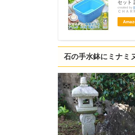
セット 
created by
R
ＣＨＡＲ
Amaz
石の手水鉢にミナミ