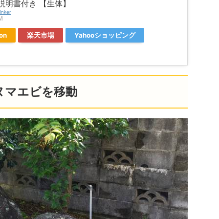
説明書付き 【生体】
inker
Ｍ
on
楽天市場
Yahooショッピング
ヌマエビを移動