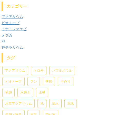
カテゴリー
アクアリウム
ビオトープ
ミナミヌマエビ
メダカ
池
苔テラリウム
タグ
アクアリウム
トロ舟
バブルボウル
ビオトープ
フン
季節
手作り
抱卵
水替え
水槽
水草アクアリウム
池
流木
混泳
産卵と稚魚
病気
隠れ家