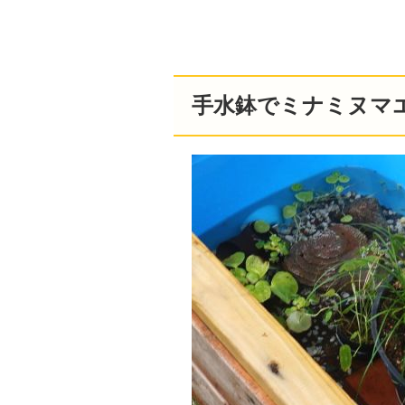
手水鉢でミナミヌマ