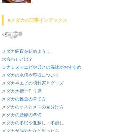
■メダカの記事インデックス
メダカ飼育を始めよう！
水合わせとは？
ミナミヌマエビや貝との混泳がおすすめ
メダカの水槽や容器について
メダカやエビの隠れ家とグッズ
メダカ水槽手作り篇
メダカの稚魚の育て方
メダカのオスとメスの見分け方
メダカの産卵の準備
メダカの冬眠や夏越し・冬越し
メダカが病気かなと思ったら