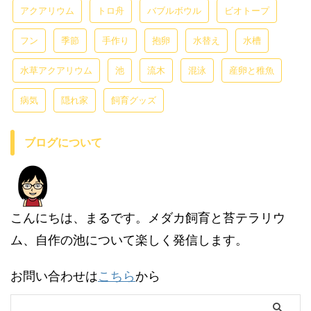
アクアリウム
トロ舟
バブルボウル
ビオトープ
フン
季節
手作り
抱卵
水替え
水槽
水草アクアリウム
池
流木
混泳
産卵と稚魚
病気
隠れ家
飼育グッズ
ブログについて
こんにちは、まるです。メダカ飼育と苔テラリウ
ム、自作の池について楽しく発信します。
お問い合わせは
こちら
から