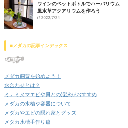
ワインのペットボトルでハーバリウム
風水草アクアリウムを作ろう
2022/7/24
■メダカの記事インデックス
メダカ飼育を始めよう！
水合わせとは？
ミナミヌマエビや貝との混泳がおすすめ
メダカの水槽や容器について
メダカやエビの隠れ家とグッズ
メダカ水槽手作り篇