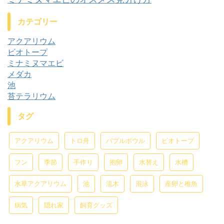
カテゴリー
アクアリウム
ビオトープ
ミナミヌマエビ
メダカ
池
苔テラリウム
タグ
アクアリウム
トロ舟
バブルボウル
ビオトープ
フン
季節
手作り
抱卵
水替え
水槽
水草アクアリウム
池
流木
混泳
産卵と稚魚
病気
隠れ家
飼育グッズ