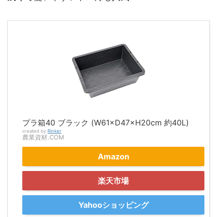
プラ箱40 ブラック (W61×D47×H20cm 約40L)
created by
Rinker
農業資材.COM
Amazon
楽天市場
Yahooショッピング