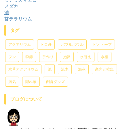
メダカ
池
苔テラリウム
タグ
アクアリウム
トロ舟
バブルボウル
ビオトープ
フン
季節
手作り
抱卵
水替え
水槽
水草アクアリウム
池
流木
混泳
産卵と稚魚
病気
隠れ家
飼育グッズ
ブログについて